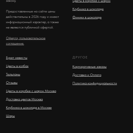
закону.
Цветы в коробке с шаром
Клубника в шоколаде
Предоставленные на сайте цены
действительны в 2026 году и имеют
Финики в шоколаде
информационный характер, а также
не являются публичной офертой.
Оферта, пользовательское
соглашение.
ДРУГОЕ
Букет невесты
Цветы в колбах
Корпоративные заказы
Тюльпаны
Доставка и Оплата
Отзывы
Политика конфидициальности
Цветы в коробке с шаром Москва
Доставка цветов Москва
Клубника в шоколаде в Москве
Шары