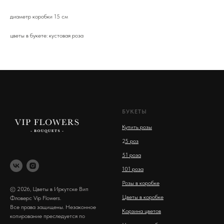
диаметр коробки 15 см
цветы в букете: кустовая роза
БУКЕТЫ
Купить розы
2
5 роз
51 роза
101 роза
Розы в коробке
© 2026, Цветы в Иркутске Вип
Цветы в коробке
Фловерс Vip Flowers.
Все права защищены. Незаконное
Корзина цветов
копирование преследуется по