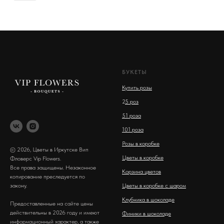
БУКЕТЫ
Купить розы
2
5 роз
51 роза
101 роза
Розы в коробке
© 2026, Цветы в Иркутске Вип
Цветы в коробке
Фловерс Vip Flowers.
Все права защищены. Незаконное
Корзина цветов
копирование преследуется по
закону.
Цветы в коробке с шаром
Клубника в шоколаде
Предоставленные на сайте цены
действительны в 2026 году и имеют
Финики в шоколаде
информационный характер, а также