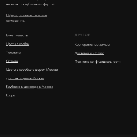
не являются публичной офертой.
Оферта, пользовательское
соглашение.
ДРУГОЕ
Букет невесты
Цветы в колбах
Корпоративные заказы
Тюльпаны
Доставка и Оплата
Отзывы
Политика конфидициальности
Цветы в коробке с шаром Москва
Доставка цветов Москва
Клубника в шоколаде в Москве
Шары