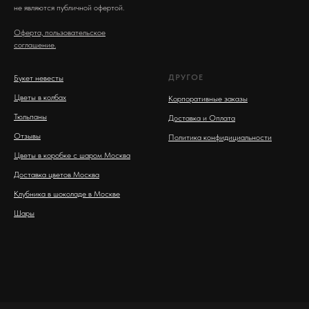
не являются публичной офертой.
Оферта, пользовательское
соглашение.
ДРУГОЕ
Букет невесты
Цветы в колбах
Корпоративные заказы
Тюльпаны
Доставка и Оплата
Отзывы
Политика конфидициальности
Цветы в коробке с шаром Москва
Доставка цветов Москва
Клубника в шоколаде в Москве
Шары