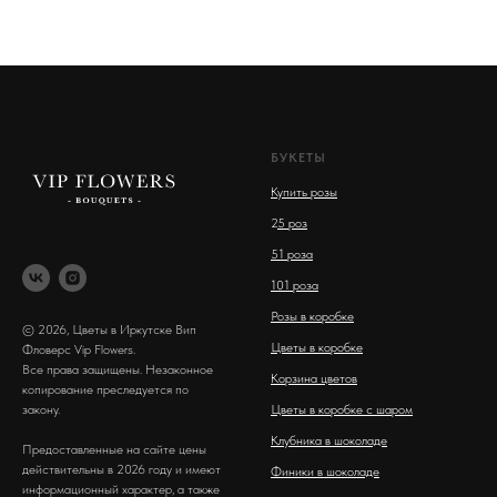
БУКЕТЫ
Купить розы
2
5 роз
51 роза
101 роза
Розы в коробке
© 2026, Цветы в Иркутске Вип
Цветы в коробке
Фловерс Vip Flowers.
Все права защищены. Незаконное
Корзина цветов
копирование преследуется по
закону.
Цветы в коробке с шаром
Клубника в шоколаде
Предоставленные на сайте цены
действительны в 2026 году и имеют
Финики в шоколаде
информационный характер, а также