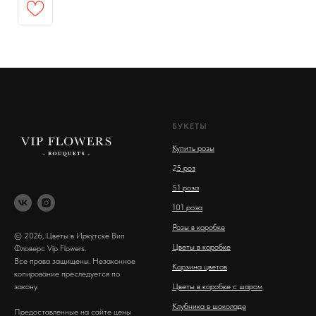
БУКЕТЫ
Купить розы
2
5 роз
51 роза
101 роза
Розы в коробке
© 2026, Цветы в Иркутске Вип
Цветы в коробке
Фловерс Vip Flowers.
Все права защищены. Незаконное
Корзина цветов
копирование преследуется по
закону.
Цветы в коробке с шаром
Клубника в шоколаде
Предоставленные на сайте цены