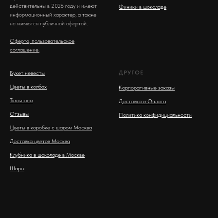
действительны в 2026 году и имеют
Финики в шоколаде
информационный характер, а также
не являются публичной офертой.
Оферта, пользовательское
соглашение.
ДРУГОЕ
Букет невесты
Цветы в колбах
Корпоративные заказы
Тюльпаны
Доставка и Оплата
Отзывы
Политика конфидициальности
Цветы в коробке с шаром Москва
Доставка цветов Москва
Клубника в шоколаде в Москве
Шары