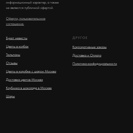
информационный характер, а также
не являются публичной офертой.
Оферта, пользовательское
соглашение.
ДРУГОЕ
Букет невесты
Цветы в колбах
Корпоративные заказы
Тюльпаны
Доставка и Оплата
Отзывы
Политика конфидициальности
Цветы в коробке с шаром Москва
Доставка цветов Москва
Клубника в шоколаде в Москве
Шары