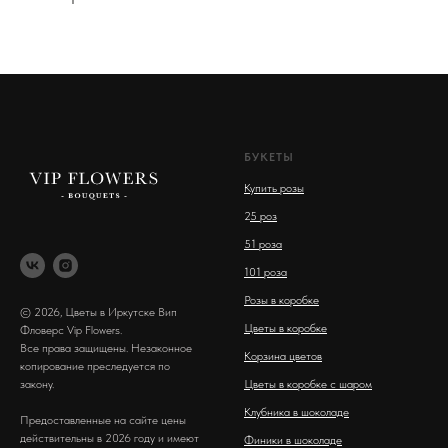
БУКЕТЫ
Купить розы
2
5 роз
51 роза
101 роза
Розы в коробке
© 2026, Цветы в Иркутске Вип
Цветы в коробке
Фловерс Vip Flowers.
Все права защищены. Незаконное
Корзина цветов
копирование преследуется по
закону.
Цветы в коробке с шаром
Клубника в шоколаде
Предоставленные на сайте цены
действительны в 2026 году и имеют
Финики в шоколаде