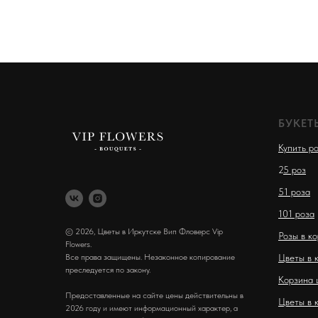
БУКЕТ
Купить р
2
5 роз
51 роза
101 роза
© 2026, Цветы в Иркутске Вип Фловерс Vip
Розы в к
Flowers.
Все права защищены. Незаконное копирование
Цветы в 
преследуется по закону.
Корзина 
Предоставленные на сайте цены действительны в
Цветы в 
2026 году и имеют информационный характер, а