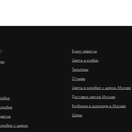
Ы
Букет невесты
Цветы в колбах
озы
Тюльпаны
Отзывы
Цветы в коробке с шаром Москва
Доставка цветов Москва
оробке
Клубника в шоколаде в Москве
коробке
Шары
цветов
коробке с шаром