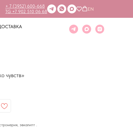
+ 7 (3952) 600-668
EN
TG +7 902 510 06 68
ДОСТАВКА
о чувств»
стромерия, эвкалипт .