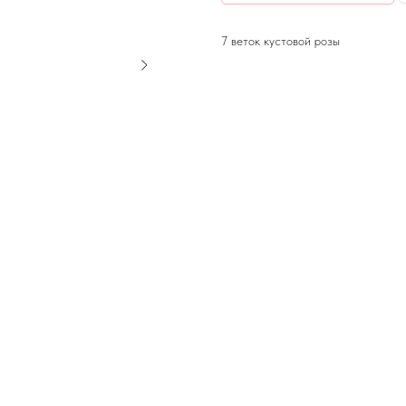
7 веток кустовой розы