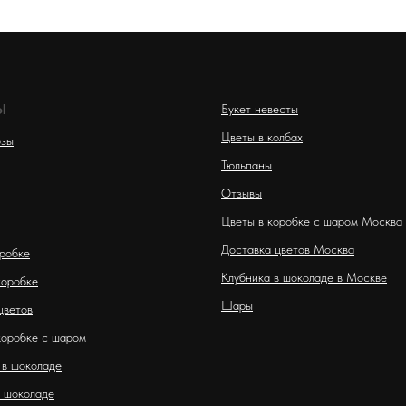
Ы
Букет невесты
Цветы в колбах
озы
Тюльпаны
Отзывы
Цветы в коробке с шаром Москва
Доставка цветов Москва
оробке
Клубника в шоколаде в Москве
коробке
Шары
цветов
коробке с шаром
 в шоколаде
 шоколаде