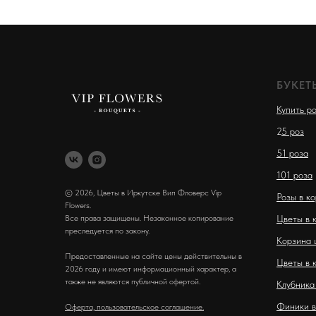
БУКЕТ
Купить р
2
5 роз
51 роза
101 роза
© 2026, Цветы в Иркутске Вип Фловерс Vip
Розы в к
Flowers.
Все права защищены. Незаконное копирование
Цветы в 
преследуется по закону.
Корзина 
Предоставленные на сайте цены действительны в
Цветы в 
2026 году и имеют информационный характер, а
также не являются публичной офертой.
Клубника
Финики в
Оферта, пользовательское соглашение.