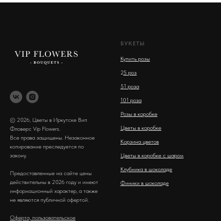
БУКЕТЫ
Купить розы
2
5 роз
51 роза
101 роза
Розы в коробке
© 2026, Цветы в Иркутске Вип
Цветы в коробке
Фловерс Vip Flowers.
Все права защищены. Незаконное
Корзина цветов
копирование преследуется по
закону.
Цветы в коробке с шаром
Клубника в шоколаде
Предоставленные на сайте цены
действительны в 2026 году и имеют
Финики в шоколаде
информационный характер, а также
не являются публичной офертой.
Оферта, пользовательское