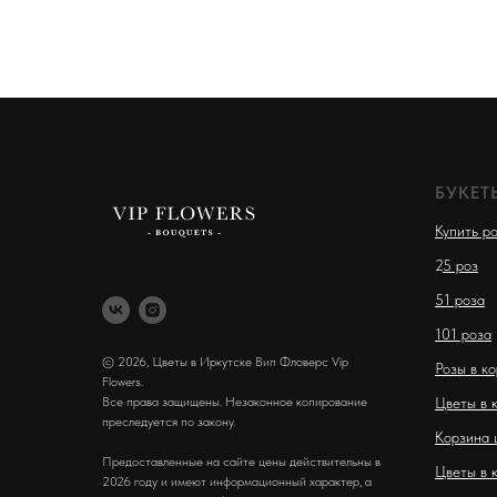
БУКЕТ
Купить р
2
5 роз
51 роза
101 роза
© 2026, Цветы в Иркутске Вип Фловерс Vip
Розы в к
Flowers.
Все права защищены. Незаконное копирование
Цветы в 
преследуется по закону.
Корзина 
Предоставленные на сайте цены действительны в
Цветы в 
2026 году и имеют информационный характер, а