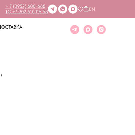
+ 7 (3952) 600-668
EN
TG +7 902 510 06 68
ДОСТАВКА
"