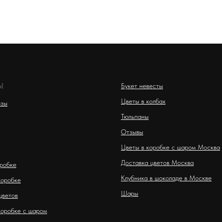
Ы
Букет невесты
Цветы в колбах
озы
Тюльпаны
Отзывы
Цветы в коробке с шаром Москва
Доставка цветов Москва
оробке
Клубника в шоколаде в Москве
коробке
Шары
цветов
коробке с шаром