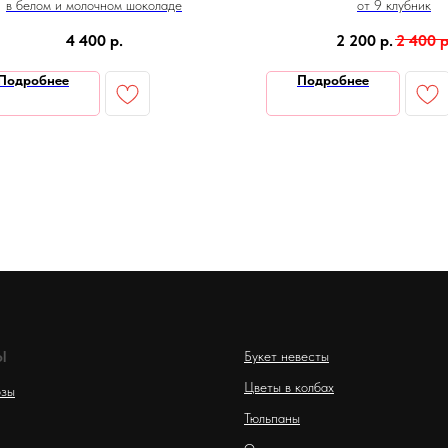
в белом и молочном шоколаде
от 9 клубник
4 400
р.
2 200
р.
2 400
р
Подробнее
Подробнее
Ы
Букет невесты
Цветы в колбах
озы
Тюльпаны