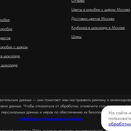
Отзывы
Цветы в коробке с шаром Москва
Доставка цветов Москва
оробке
Клубника в шоколаде в Москве
коробке
Шары
цветов
коробке с шаром
 в шоколаде
 шоколаде
вательских данных — они помогают нам настраивать рекламу и анализирова
таких данных. Чтобы отказаться от обработки, отключите сохранение cookie
 персональных данных и мерах по обеспечению их безопасности можно оз
На сайте 
пользоват
обработки персональных данных
.
обработки
канской компании Meta, которую признали экстремистской, запрещёна на