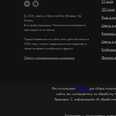
51 роза
101 роза
© 2026, Цветы в Иркутске Вип Фловерс Vip
Розы в к
Flowers.
Все права защищены. Незаконное копирование
Цветы в 
преследуется по закону.
Корзина 
Предоставленные на сайте цены действительны в
Цветы в 
2026 году и имеют информационный характер, а
также не являются публичной офертой.
Клубника
Финики в
Оферта, пользовательское соглашение.
Мы используем
cookies
для сбора пользо
сайте, вы соглашаетесь на обработку 
браузера. С информацией об обработке
*Instagram — принадлежит амери