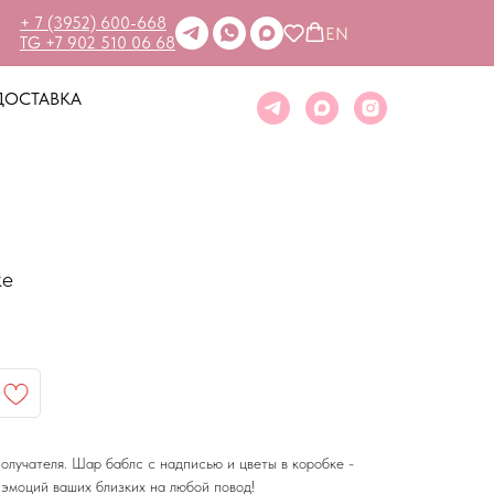
+ 7 (3952) 600-668
EN
TG +7 902 510 06 68
ДОСТАВКА
ке
олучателя. Шар баблс с надписью и цветы в коробке -
 эмоций ваших близких на любой повод!