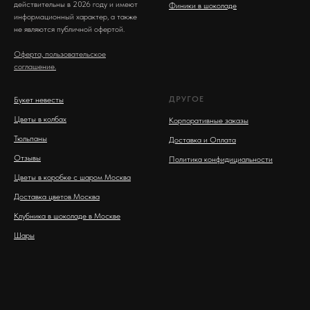
действительны в 2026 году и имеют
Финики в шоколаде
информационный характер, а также
не являются публичной офертой.
Оферта, пользовательское
соглашение.
ДРУГОЕ
Букет невесты
Цветы в колбах
Корпоративные заказы
Тюльпаны
Доставка и Оплата
Отзывы
Политика конфидициальности
Цветы в коробке с шаром Москва
Доставка цветов Москва
Клубника в шоколаде в Москве
Шары