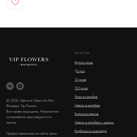
БУКЕТЫ
Купить розы
2
5 роз
51 роза
101 роза
Розы в коробке
© 2026, Цветы в Иркутске Вип
Цветы в коробке
Фловерс Vip Flowers.
Все права защищены. Незаконное
Корзина цветов
копирование преследуется по
закону.
Цветы в коробке с шаром
Клубника в шоколаде
Предоставленные на сайте цены