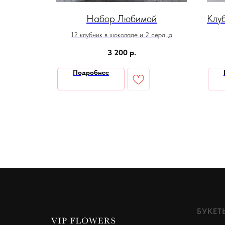
Набор Любимой
Клу
сердце
12 клубник в шоколаде и 2 сердца
3 200
р.
Подробнее
БУКЕТ