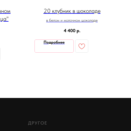
чном
20 клубник в шоколаде
Кл
ца"
в белом и молочном шоколаде
4 400
р.
Подробнее
ДРУГОЕ