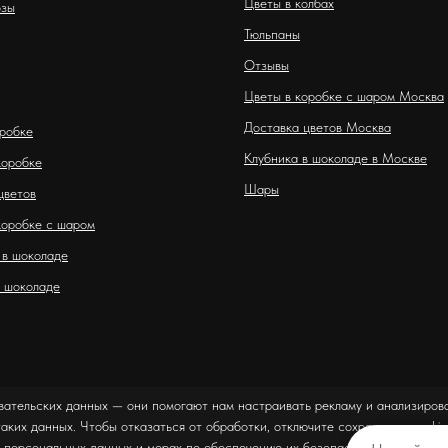
Цветы в колбах
озы
Тюльпаны
Отзывы
Цветы в коробке с шаром Москва
Доставка цветов Москва
оробке
Клубника в шоколаде в Москве
коробке
Шары
цветов
коробке с шаром
 в шоколаде
 шоколаде
вательских данных — они помогают нам настраивать рекламу и анализирова
таких данных. Чтобы отказаться от обработки, отключите сохранение cookie
 персональных данных и мерах по обеспечению их безопасности можно оз