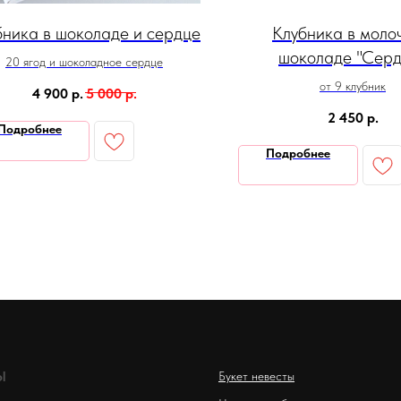
бника в шоколаде и сердце
Клубника в моло
шоколаде "Серд
20 ягод и шоколадное сердце
от 9 клубник
4 900
р.
5 000
р.
2 450
р.
Подробнее
Подробнее
Ы
Букет невесты