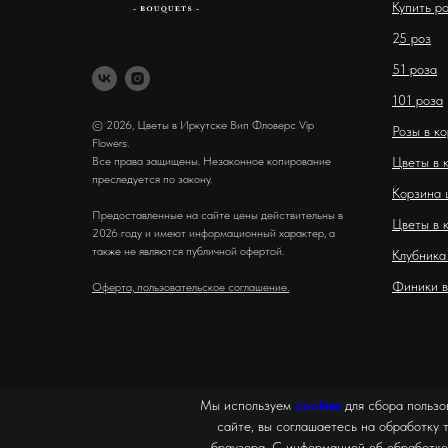
Купить р
2
5 роз
51 роза
101 роза
© 2026, Цветы в Иркутске Вип Фловерс Vip
Розы в к
Flowers.
Все права защищены. Незаконное копирование
Цветы в 
преследуется по закону.
Корзина 
Предоставленные на сайте цены действительны в
Цветы в 
2026 году и имеют информационный характер, а
также не являются публичной офертой.
Клубника
Финики в
Оферта, пользовательское соглашение.
Мы используем
cookies
для сбора пользо
сайте, вы соглашаетесь на обработку 
браузера. С информацией об обработке