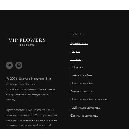
БУКЕТЫ
Купить розы
2
5 роз
51 роза
101 роза
Розы в коробке
© 2026, Цветы в Иркутске Вип
Цветы в коробке
Фловерс Vip Flowers.
Все права защищены. Незаконное
Корзина цветов
копирование преследуется по
закону.
Цветы в коробке с шаром
Клубника в шоколаде
Предоставленные на сайте цены
действительны в 2026 году и имеют
Финики в шоколаде
информационный характер, а также
не являются публичной офертой.