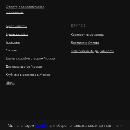
Оферта, пользовательское
соглашение.
ДРУГОЕ
Букет невесты
Цветы в колбах
Корпоративные заказы
Тюльпаны
Доставка и Оплата
Отзывы
Политика конфидициальности
Цветы в коробке с шаром Москва
Доставка цветов Москва
Клубника в шоколаде в Москве
Шары
Мы используем
cookies
для сбора пользовательских данных — они