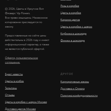
Розы в коробке
© 2026, Цветы в Иркутске Вип
Цветы в коробке
Фловерс Vip Flowers.
Все права защищены. Незаконное
Корзина цветов
копирование преследуется по
закону.
Цветы в коробке с шаром
Клубника в шоколаде
Предоставленные на сайте цены
действительны в 2026 году и имеют
Финики в шоколаде
информационный характер, а также
не являются публичной офертой.
Оферта, пользовательское
соглашение.
ДРУГОЕ
Букет невесты
Цветы в колбах
Корпоративные заказы
Тюльпаны
Доставка и Оплата
Отзывы
Политика конфидициальности
Цветы в коробке с шаром Москва
Доставка цветов Москва