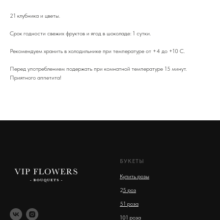
21 клубника и цветы.
Срок годности свежих фруктов и ягод в шоколаде: 1 сутки.
Рекомендуем хранить в холодильнике при температуре от +4 до +10 С.
Перед употреблением подержать при комнатной температуре 15 минут.
Приятного аппетита!
БУКЕТЫ
Купить розы
2
5 роз
51 роза
101 роза