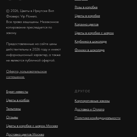
Розы в коробке
© 2026, Цветы в Иркутске Вип
Цветы в коробке
Фловерс Vip Flowers.
Все права защищены. Незаконное
Корзина цветов
копирование преследуется по
закону.
Цветы в коробке с шаром
Клубника в шоколаде
Предоставленные на сайте цены
действительны в 2026 году и имеют
Финики в шоколаде
информационный характер, а также
не являются публичной офертой.
Оферта, пользовательское
соглашение.
ДРУГОЕ
Букет невесты
Цветы в колбах
Корпоративные заказы
Тюльпаны
Доставка и Оплата
Отзывы
Политика конфидициальности
Цветы в коробке с шаром Москва
Доставка цветов Москва