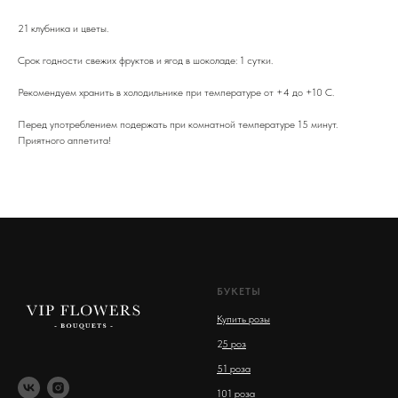
21 клубника и цветы.
Срок годности свежих фруктов и ягод в шоколаде: 1 сутки.
Рекомендуем хранить в холодильнике при температуре от +4 до +10 С.
Перед употреблением подержать при комнатной температуре 15 минут.
Приятного аппетита!
БУКЕТЫ
Купить розы
2
5 роз
51 роза
101 роза