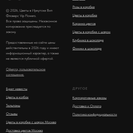
Розы в коробке
© 2026, Цветы в Иркутске Вип
Цветы в коробке
Фловерс Vip Flowers.
Все права защищены. Незаконное
Корзина цветов
копирование преследуется по
закону.
Цветы в коробке с шаром
Клубника в шоколаде
Предоставленные на сайте цены
действительны в 2026 году и имеют
Финики в шоколаде
информационный характер, а также
не являются публичной офертой.
Оферта, пользовательское
соглашение.
ДРУГОЕ
Букет невесты
Цветы в колбах
Корпоративные заказы
Тюльпаны
Доставка и Оплата
Отзывы
Политика конфидициальности
Цветы в коробке с шаром Москва
Доставка цветов Москва