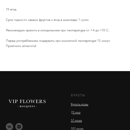
19 ягод.
Срок годности свежих фруктов и ягод в шоколаде: 1 сутки.
Рекомендуем хранить в холодильнике при температуре от +4 до +10 С.
Перед употреблением подержать при комнатной температуре 15 минут.
Приятного аппетита!
БУКЕТЫ
Купить розы
2
5 роз
51 роза
101 роза