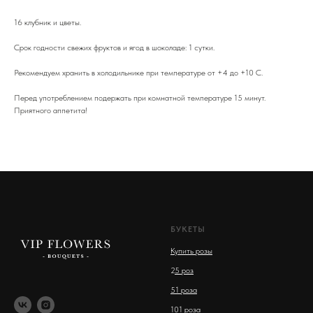
16 клубник и цветы.
Срок годности свежих фруктов и ягод в шоколаде: 1 сутки.
Рекомендуем хранить в холодильнике при температуре от +4 до +10 С.
Перед употреблением подержать при комнатной температуре 15 минут.
Приятного аппетита!
БУКЕТЫ
Купить розы
2
5 роз
51 роза
101 роза