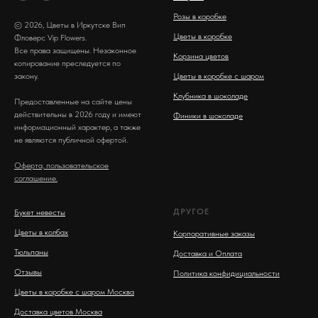
Розы в коробке
© 2026, Цветы в Иркутске Вип
Цветы в коробке
Фловерс Vip Flowers.
Все права защищены. Незаконное
Корзина цветов
копирование преследуется по
закону.
Цветы в коробке с шаром
Клубника в шоколаде
Предоставленные на сайте цены
действительны в 2026 году и имеют
Финики в шоколаде
информационный характер, а также
не являются публичной офертой.
Оферта, пользовательское
соглашение.
ДРУГОЕ
Букет невесты
Цветы в колбах
Корпоративные заказы
Тюльпаны
Доставка и Оплата
Отзывы
Политика конфидициальности
Цветы в коробке с шаром Москва
Доставка цветов Москва