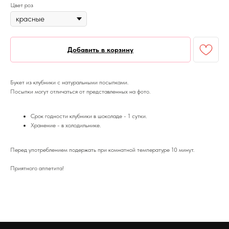
Цвет роз
Добавить в корзину
Букет из клубники с натуральными посыпками.
Посыпки могут отличаться от представленных на фото.
Срок годности клубники в шоколаде - 1 сутки.
Хранение - в холодильнике.
Перед употреблением подержать при комнатной температуре 10 минут.
Приятного аппетита!