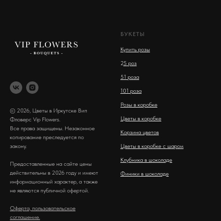
БУКЕТЫ
Купить розы
2
5 роз
51 роза
101 роза
Розы в коробке
© 2026, Цветы в Иркутске Вип
Цветы в коробке
Фловерс Vip Flowers.
Все права защищены. Незаконное
Корзина цветов
копирование преследуется по
закону.
Цветы в коробке с шаром
Клубника в шоколаде
Предоставленные на сайте цены
действительны в 2026 году и имеют
Финики в шоколаде
информационный характер, а также
не являются публичной офертой.
Оферта, пользовательское
соглашение.