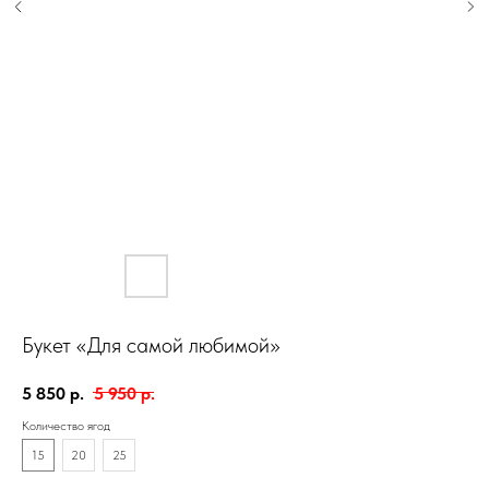
Букет «Для самой любимой»
5 850
р.
5 950
р.
Количество ягод
15
20
25