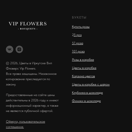
БУКЕТЫ
Купить розы
2
5 роз
51 роза
101 роза
Розы в коробке
© 2026, Цветы в Иркутске Вип
Цветы в коробке
Фловерс Vip Flowers.
Все права защищены. Незаконное
Корзина цветов
копирование преследуется по
закону.
Цветы в коробке с шаром
Клубника в шоколаде
Предоставленные на сайте цены
действительны в 2026 году и имеют
Финики в шоколаде
информационный характер, а также
не являются публичной офертой.
Оферта, пользовательское
соглашение.