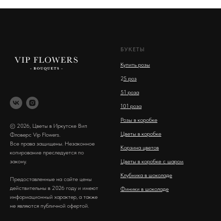
БУКЕТЫ
Купить розы
2
5 роз
51 роза
101 роза
Розы в коробке
© 2026, Цветы в Иркутске Вип
Цветы в коробке
Фловерс Vip Flowers.
Все права защищены. Незаконное
Корзина цветов
копирование преследуется по
закону.
Цветы в коробке с шаром
Клубника в шоколаде
Предоставленные на сайте цены
действительны в 2026 году и имеют
Финики в шоколаде
информационный характер, а также
не являются публичной офертой.