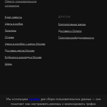
Оферта, пользовательское
соглашение.
ДРУГОЕ
Букет невесты
Цветы в колбах
Корпоративные заказы
Тюльпаны
Доставка и Оплата
Отзывы
Политика конфидициальности
Цветы в коробке с шаром Москва
Доставка цветов Москва
Клубника в шоколаде в Москве
Шары
Мы используем
cookies
для сбора пользовательских данных — они
помогают нам настраивать рекламу и анализировать трафик.