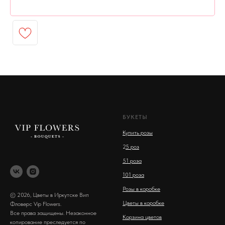
БУКЕТЫ
Купить розы
2
5 роз
51 роза
101 роза
Розы в коробке
© 2026, Цветы в Иркутске Вип
Цветы в коробке
Фловерс Vip Flowers.
Все права защищены. Незаконное
Корзина цветов
копирование преследуется по