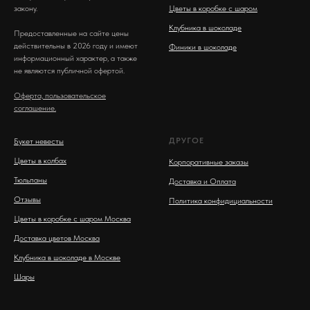
закону.
Цветы в коробке с шаром
Клубника в шоколаде
Предоставленные на сайте цены
действительны в 2026 году и имеют
Финики в шоколаде
информационный характер, а также
не являются публичной офертой.
Оферта, пользовательское
соглашение.
ДРУГОЕ
Букет невесты
Цветы в колбах
Корпоративные заказы
Тюльпаны
Доставка и Оплата
Отзывы
Политика конфидициальности
Цветы в коробке с шаром Москва
Доставка цветов Москва
Клубника в шоколаде в Москве
Шары