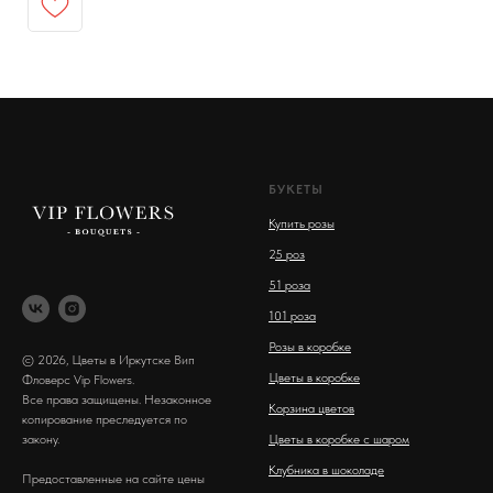
БУКЕТЫ
Купить розы
2
5 роз
51 роза
101 роза
Розы в коробке
© 2026, Цветы в Иркутске Вип
Цветы в коробке
Фловерс Vip Flowers.
Все права защищены. Незаконное
Корзина цветов
копирование преследуется по
закону.
Цветы в коробке с шаром
Клубника в шоколаде
Предоставленные на сайте цены