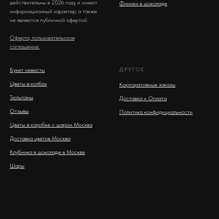
действительны в 2026 году и имеют
Финики в шоколаде
информационный характер, а также
не являются публичной офертой.
Оферта, пользовательское
соглашение.
ДРУГОЕ
Букет невесты
Цветы в колбах
Корпоративные заказы
Тюльпаны
Доставка и Оплата
Отзывы
Политика конфидициальности
Цветы в коробке с шаром Москва
Доставка цветов Москва
Клубника в шоколаде в Москве
Шары