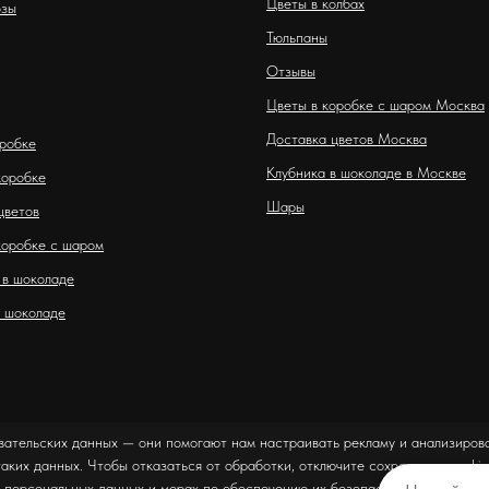
Цветы в колбах
озы
Тюльпаны
Отзывы
Цветы в коробке с шаром Москва
Доставка цветов Москва
оробке
Клубника в шоколаде в Москве
коробке
Шары
цветов
коробке с шаром
 в шоколаде
 шоколаде
вательских данных — они помогают нам настраивать рекламу и анализирова
таких данных. Чтобы отказаться от обработки, отключите сохранение cookie
 персональных данных и мерах по обеспечению их безопасности можно оз