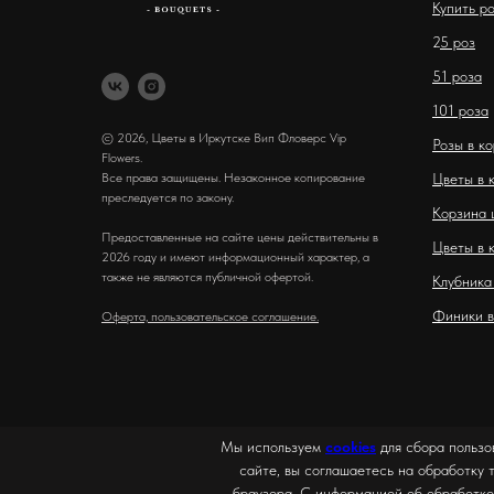
Купить р
2
5 роз
51 роза
101 роза
© 2026, Цветы в Иркутске Вип Фловерс Vip
Розы в к
Flowers.
Все права защищены. Незаконное копирование
Цветы в 
преследуется по закону.
Корзина 
Предоставленные на сайте цены действительны в
Цветы в 
2026 году и имеют информационный характер, а
также не являются публичной офертой.
Клубника
Финики в
Оферта, пользовательское соглашение.
Мы используем
cookies
для сбора пользо
сайте, вы соглашаетесь на обработку 
браузера. С информацией об обработке