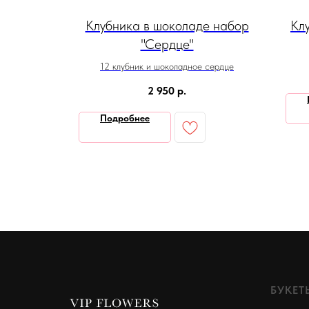
е "Вау"
Клубника в шоколаде набор
Кл
"Сердце"
лубика
12 клубник и шоколадное сердце
2 950
р.
Подробнее
БУКЕТ