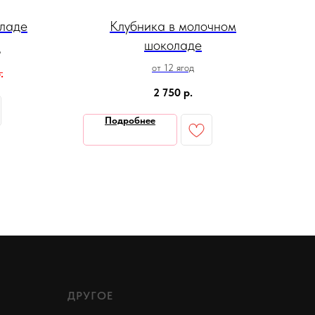
оладе
Клубника в молочном
шоколаде
д
от 12 ягод
.
2 750
р.
Подробнее
ДРУГОЕ