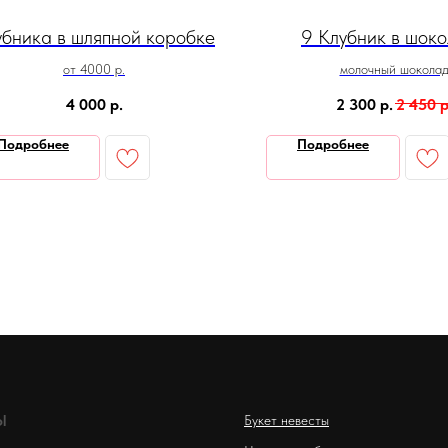
убника в шляпной коробке
9 Клубник в шок
от 4000 р.
молочный шокола
4 000
р.
2 300
р.
2 450
р
Подробнее
Подробнее
Ы
Букет невесты