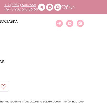
+ 7 (3952) 600-668
EN
TG +7 902 510 06 68
ДОСТАВКА
ов
нне настроение и расскажет о вашем романтичном настрое