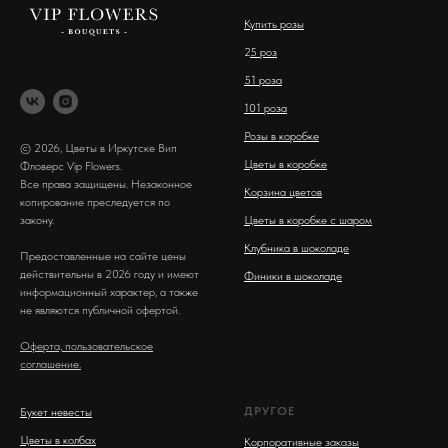
Купить розы
2
5 роз
51 роза
101 роза
Розы в коробке
© 2026, Цветы в Иркутске Вип
Цветы в коробке
Фловерс Vip Flowers.
Все права защищены. Незаконное
Корзина цветов
копирование преследуется по
закону.
Цветы в коробке с шаром
Клубника в шоколаде
Предоставленные на сайте цены
действительны в 2026 году и имеют
Финики в шоколаде
информационный характер, а также
не являются публичной офертой.
Оферта, пользовательское
соглашение.
ДРУГОЕ
Букет невесты
Цветы в колбах
Корпоративные заказы