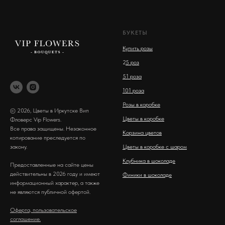
БУКЕТЫ
Купить розы
2
5 роз
51 роза
101 роза
Розы в коробке
© 2026, Цветы в Иркутске Вип
Цветы в коробке
Фловерс Vip Flowers.
Все права защищены. Незаконное
Корзина цветов
копирование преследуется по
закону.
Цветы в коробке с шаром
Клубника в шоколаде
Предоставленные на сайте цены
действительны в 2026 году и имеют
Финики в шоколаде
информационный характер, а также
не являются публичной офертой.
Оферта, пользовательское
соглашение.