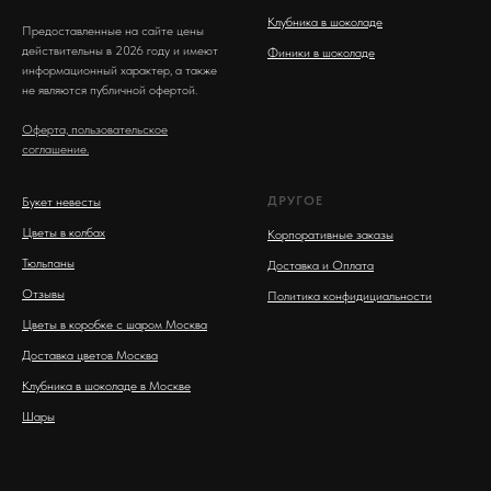
Клубника в шоколаде
Предоставленные на сайте цены
действительны в 2026 году и имеют
Финики в шоколаде
информационный характер, а также
не являются публичной офертой.
Оферта, пользовательское
соглашение.
ДРУГОЕ
Букет невесты
Цветы в колбах
Корпоративные заказы
Тюльпаны
Доставка и Оплата
Отзывы
Политика конфидициальности
Цветы в коробке с шаром Москва
Доставка цветов Москва
Клубника в шоколаде в Москве
Шары