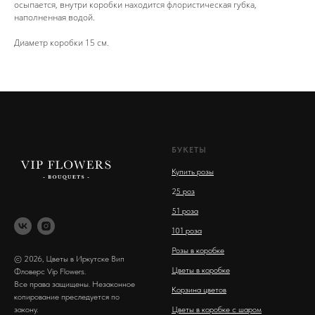
осыпается, внутри коробки находится флористическая губка,
наполненная водой.
Диаметр коробки 15 см.
БУКЕТЫ
Купить розы
2
5 роз
51 роза
101 роза
Розы в коробке
© 2026, Цветы в Иркутске Вип
Цветы в коробке
Фловерс Vip Flowers.
Все права защищены. Незаконное
Корзина цветов
копирование преследуется по
закону.
Цветы в коробке с шаром