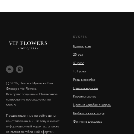
БУКЕТЫ
Купить розы
2
5 роз
51 роза
101 роза
Розы в коробке
© 2026, Цветы в Иркутске Вип
Цветы в коробке
Фловерс Vip Flowers.
Все права защищены. Незаконное
Корзина цветов
копирование преследуется по
закону.
Цветы в коробке с шаром
Клубника в шоколаде
Предоставленные на сайте цены
действительны в 2026 году и имеют
Финики в шоколаде
информационный характер, а также
не являются публичной офертой.