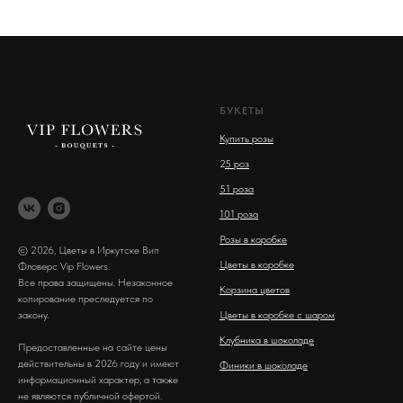
БУКЕТЫ
Купить розы
2
5 роз
51 роза
101 роза
Розы в коробке
© 2026, Цветы в Иркутске Вип
Цветы в коробке
Фловерс Vip Flowers.
Все права защищены. Незаконное
Корзина цветов
копирование преследуется по
закону.
Цветы в коробке с шаром
Клубника в шоколаде
Предоставленные на сайте цены
действительны в 2026 году и имеют
Финики в шоколаде
информационный характер, а также
не являются публичной офертой.