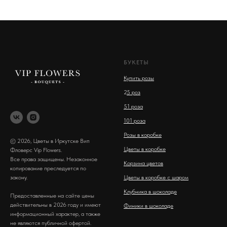
БУКЕТЫ
Купить розы
2
5 роз
51 роза
101 роза
Розы в коробке
© 2026, Цветы в Иркутске Вип
Цветы в коробке
Фловерс Vip Flowers.
Все права защищены. Незаконное
Корзина цветов
копирование преследуется по
закону.
Цветы в коробке с шаром
Клубника в шоколаде
Предоставленные на сайте цены
действительны в 2026 году и имеют
Финики в шоколаде
информационный характер, а также
не являются публичной офертой.