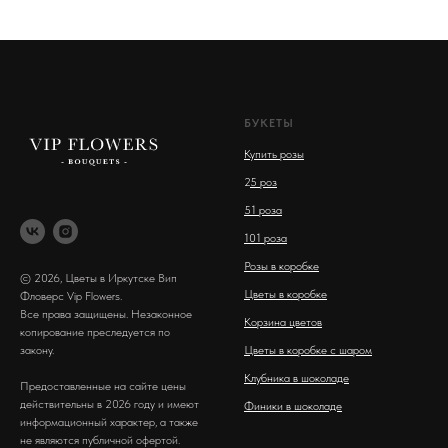
БУКЕТЫ
Купить розы
2
5 роз
51 роза
101 роза
Розы в коробке
© 2026, Цветы в Иркутске Вип
Цветы в коробке
Фловерс Vip Flowers.
Все права защищены. Незаконное
Корзина цветов
копирование преследуется по
закону.
Цветы в коробке с шаром
Клубника в шоколаде
Предоставленные на сайте цены
действительны в 2026 году и имеют
Финики в шоколаде
информационный характер, а также
не являются публичной офертой.