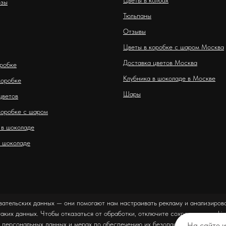
Цветы в колбах
озы
Тюльпаны
Отзывы
Цветы в коробке с шаром Москва
Доставка цветов Москва
оробке
Клубника в шоколаде в Москве
коробке
Шары
цветов
коробке с шаром
 в шоколаде
 шоколаде
вательских данных — они помогают нам настраивать рекламу и анализирова
таких данных. Чтобы отказаться от обработки, отключите сохранение cookie
 персональных данных и мерах по обеспечению их безопасности можно оз
На сайте 