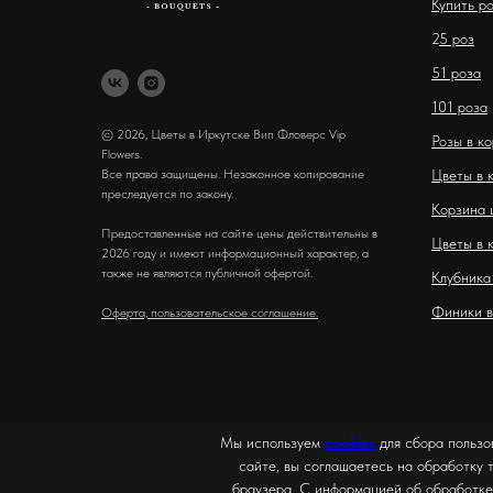
Купить р
2
5 роз
51 роза
101 роза
© 2026, Цветы в Иркутске Вип Фловерс Vip
Розы в к
Flowers.
Все права защищены. Незаконное копирование
Цветы в 
преследуется по закону.
Корзина 
Предоставленные на сайте цены действительны в
Цветы в 
2026 году и имеют информационный характер, а
также не являются публичной офертой.
Клубника
Финики в
Оферта, пользовательское соглашение.
Мы используем
cookies
для сбора пользо
сайте, вы соглашаетесь на обработку 
браузера. С информацией об обработке