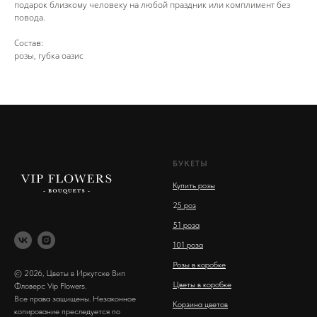
подарок близкому человеку на любой праздник или комплимент без
повода.
Состав:
розы, губка оазис
БУКЕТЫ
Купить розы
2
5 роз
51 роза
101 роза
Розы в коробке
© 2026, Цветы в Иркутске Вип
Цветы в коробке
Фловерс Vip Flowers.
Все права защищены. Незаконное
Корзина цветов
копирование преследуется по