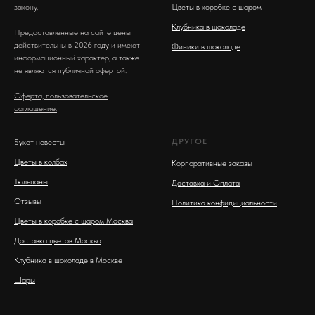
закону.
Цветы в коробке с шаром
Клубника в шоколаде
Предоставленные на сайте цены
действительны в 2026 году и имеют
Финики в шоколаде
информационный характер, а также
не являются публичной офертой.
Оферта, пользовательское
соглашение.
ДРУГОЕ
Букет невесты
Цветы в колбах
Корпоративные заказы
Тюльпаны
Доставка и Оплата
Отзывы
Политика конфидициальности
Цветы в коробке с шаром Москва
Доставка цветов Москва
Клубника в шоколаде в Москве
Шары