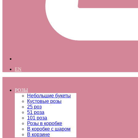
EN
РОЗЫ
Небольшие букеты
Кустовые розы
25 роз
51 роза
101 роза
Розы в коробке
В коробке с шаром
В корзине