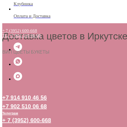
Клубника
Оплата и Доставка
+ 7 (3952) 600-668
Доставка цветов в Иркутск
TG +7 902 510 06 68
ВИП ЦВЕТЫ БУКЕТЫ
+7 914 910 46 56
+7 902 510 06 68
Телеграм
+ 7 (3952) 600-668