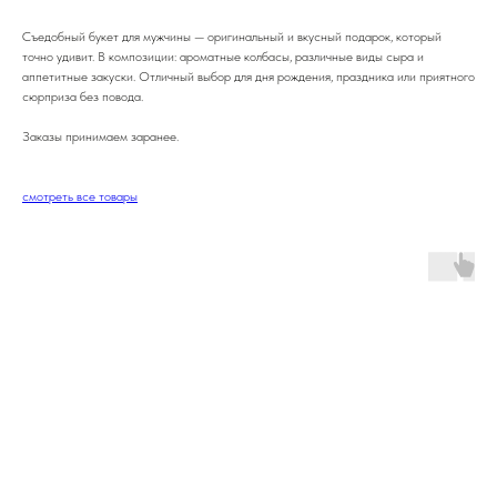
Съедобный букет для мужчины — оригинальный и вкусный подарок, который
точно удивит. В композиции: ароматные колбасы, различные виды сыра и
аппетитные закуски. Отличный выбор для дня рождения, праздника или приятного
сюрприза без повода.
Заказы принимаем заранее.
смотреть все товары