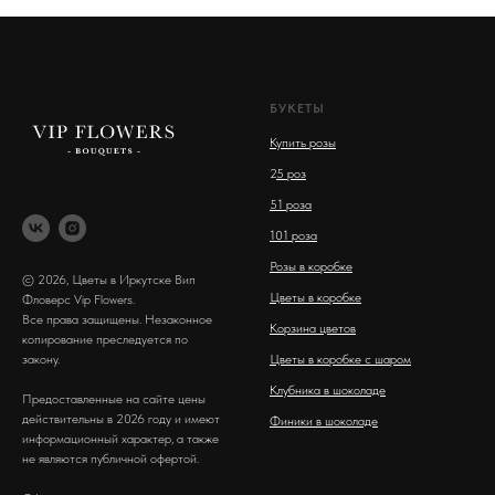
БУКЕТЫ
Купить розы
2
5 роз
51 роза
101 роза
Розы в коробке
© 2026, Цветы в Иркутске Вип
Цветы в коробке
Фловерс Vip Flowers.
Все права защищены. Незаконное
Корзина цветов
копирование преследуется по
закону.
Цветы в коробке с шаром
Клубника в шоколаде
Предоставленные на сайте цены
действительны в 2026 году и имеют
Финики в шоколаде
информационный характер, а также
не являются публичной офертой.