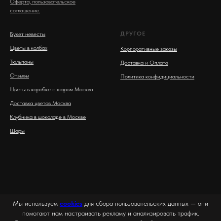
Оферта, пользовательское
соглашение.
ДРУГОЕ
Букет невесты
Цветы в колбах
Корпоративные заказы
Тюльпаны
Доставка и Оплата
Отзывы
Политика конфидициальности
Цветы в коробке с шаром Москва
Доставка цветов Москва
Клубника в шоколаде в Москве
Шары
Мы используем
cookies
для сбора пользовательских данных — они
помогают нам настраивать рекламу и анализировать трафик.