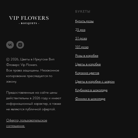
БУКЕТЫ
Купить розы
2
5 роз
51 роза
101 роза
Розы в коробке
© 2026, Цветы в Иркутске Вип
Цветы в коробке
Фловерс Vip Flowers.
Все права защищены. Незаконное
Корзина цветов
копирование преследуется по
закону.
Цветы в коробке с шаром
Клубника в шоколаде
Предоставленные на сайте цены
действительны в 2026 году и имеют
Финики в шоколаде
информационный характер, а также
не являются публичной офертой.
Оферта, пользовательское
соглашение.