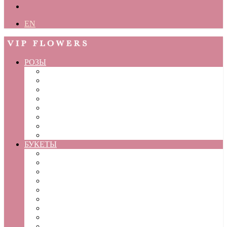
EN
РОЗЫ
Небольшие букеты
Кустовые розы
25 роз
51 роза
101 роза
Розы в коробке
В коробке с шаром
В корзине
БУКЕТЫ
Букеты сборные
Цветы в коробке
Цветы в коробке с шаром
С клубникой в шоколаде
Нобилис
Корзины
Букет невесты
Корпоративные заказы
Цветочная подписка/ сертификат