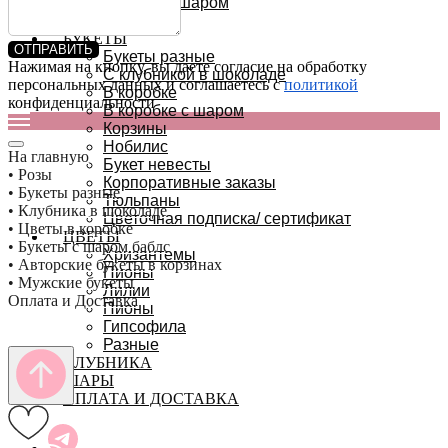
В коробке с шаром
В корзине
БУКЕТЫ
ОТПРАВИТЬ
Букеты разные
Нажимая на кнопку, вы даете согласие на обработку
С клубникой в шоколаде
персональных данных и соглашаетесь c
политикой
В коробке
конфиденциальности
В коробке с шаром
Корзины
Нобилис
На главную
Букет невесты
• Розы
Корпоративные заказы
• Букеты разные
Тюльпаны
• Клубника в шоколаде
Цветочная подписка/ сертификат
• Цветы в коробке
ЦВЕТЫ
• Букеты с шаром баблс
Хризантемы
• Авторские букеты в корзинах
Пионы
• Мужские букеты
Лилии
Оплата и Доставка
Пионы
Гипсофила
Разные
КЛУБНИКА
ШАРЫ
ОПЛАТА И ДОСТАВКА