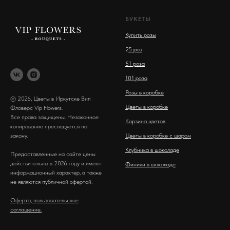
БУКЕТЫ
Купить розы
2
5 роз
51 роза
101 роза
Розы в коробке
© 2026, Цветы в Иркутске Вип
Цветы в коробке
Фловерс Vip Flowers.
Все права защищены. Незаконное
Корзина цветов
копирование преследуется по
закону.
Цветы в коробке с шаром
Клубника в шоколаде
Предоставленные на сайте цены
действительны в 2026 году и имеют
Финики в шоколаде
информационный характер, а также
не являются публичной офертой.
Оферта, пользовательское
соглашение.