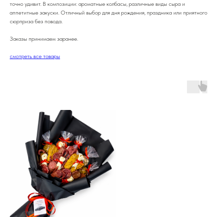
точно удивит. В композиции: ароматные колбасы, различные виды сыра и
аппетитные закуски. Отличный выбор для дня рождения, праздника или приятного
сюрприза без повода.
Заказы принимаем заранее.
смотреть все товары