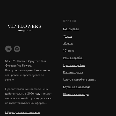
БУКЕТЫ
Купить розы
2
5 роз
51 роза
101 роза
Розы в коробке
© 2026, Цветы в Иркутске Вип
Цветы в коробке
Фловерс Vip Flowers.
Все права защищены. Незаконное
Корзина цветов
копирование преследуется по
закону.
Цветы в коробке с шаром
Клубника в шоколаде
Предоставленные на сайте цены
действительны в 2026 году и имеют
Финики в шоколаде
информационный характер, а также
не являются публичной офертой.
Оферта, пользовательское