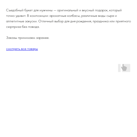
Съедобный букет для мужчины — оригинальный и вкусный подарок, который
точно удивит. В композиции: ароматные колбасы, различные виды сыра и
аппетитные закуски. Отличный выбор для дня рождения, праздника или приятного
сюрприза без повода.
Заказы принимаем заранее.
смотреть все товары