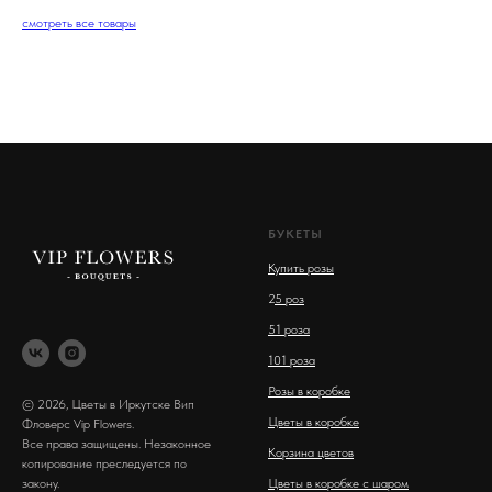
смотреть все товары
БУКЕТЫ
Купить розы
2
5 роз
51 роза
101 роза
Розы в коробке
© 2026, Цветы в Иркутске Вип
Цветы в коробке
Фловерс Vip Flowers.
Все права защищены. Незаконное
Корзина цветов
копирование преследуется по
закону.
Цветы в коробке с шаром