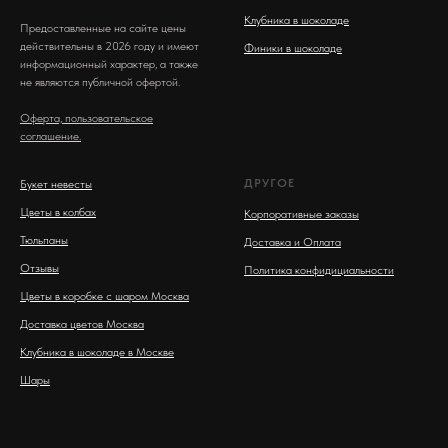
Клубника в шоколаде
Предоставленные на сайте цены
действительны в 2026 году и имеют
Финики в шоколаде
информационный характер, а также
не являются публичной офертой.
Оферта, пользовательское
соглашение.
ДРУГОЕ
Букет невесты
Цветы в колбах
Корпоративные заказы
Тюльпаны
Доставка и Оплата
Отзывы
Политика конфидициальности
Цветы в коробке с шаром Москва
Доставка цветов Москва
Клубника в шоколаде в Москве
Шары