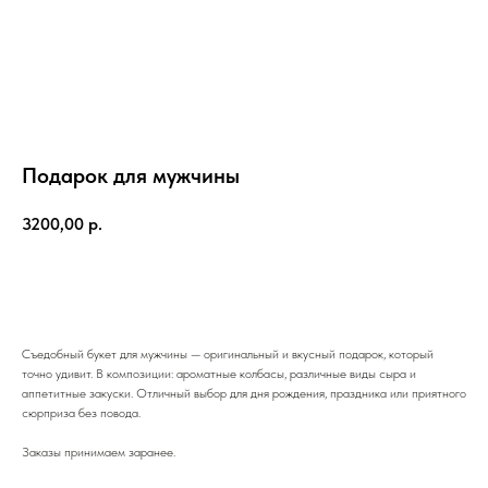
Подарок для мужчины
3200,00
р.
Добавить в корзину
Съедобный букет для мужчины — оригинальный и вкусный подарок, который
точно удивит. В композиции: ароматные колбасы, различные виды сыра и
аппетитные закуски. Отличный выбор для дня рождения, праздника или приятного
сюрприза без повода.
Заказы принимаем заранее.