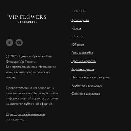
БУКЕТЫ
Купить розы
2
5 роз
51 роза
101 роза
Розы в коробке
© 2026, Цветы в Иркутске Вип
Цветы в коробке
Фловерс Vip Flowers.
Все права защищены. Незаконное
Корзина цветов
копирование преследуется по
закону.
Цветы в коробке с шаром
Клубника в шоколаде
Предоставленные на сайте цены
действительны в 2026 году и имеют
Финики в шоколаде
информационный характер, а также
не являются публичной офертой.
Оферта, пользовательское
соглашение.