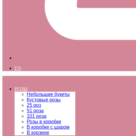
EN
РОЗЫ
Небольшие букеты
Кустовые розы
25 роз
51 роза
101 роза
Розы в коробке
В коробке с шаром
В корзине