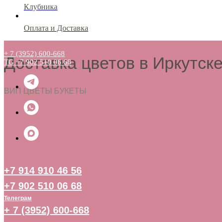
Клубника
Оплата и Доставка
+ 7 (3952) 600-668
Доставка цветов в Иркутск
TG +7 902 510 06 68
ВИП ЦВЕТЫ БУКЕТЫ
+7 914 910 46 56
+7 902 510 06 68
Телеграм
+ 7 (3952) 600-668