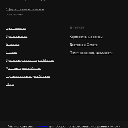
Оферта, пользовательское
соглашение.
ДРУГОЕ
Букет невесты
Цветы в колбах
Корпоративные заказы
Тюльпаны
Доставка и Оплата
Отзывы
Политика конфидициальности
Цветы в коробке с шаром Москва
Доставка цветов Москва
Клубника в шоколаде в Москве
Шары
Мы используем
cookies
для сбора пользовательских данных — они