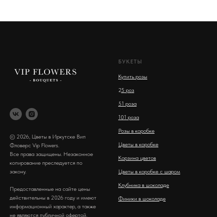
БУКЕТЫ
Купить розы
2
5 роз
51 роза
101 роза
Розы в коробке
© 2026, Цветы в Иркутске Вип
Цветы в коробке
Фловерс Vip Flowers.
Все права защищены. Незаконное
Корзина цветов
копирование преследуется по
закону.
Цветы в коробке с шаром
Клубника в шоколаде
Предоставленные на сайте цены
действительны в 2026 году и имеют
Финики в шоколаде
информационный характер, а также
не являются публичной офертой.