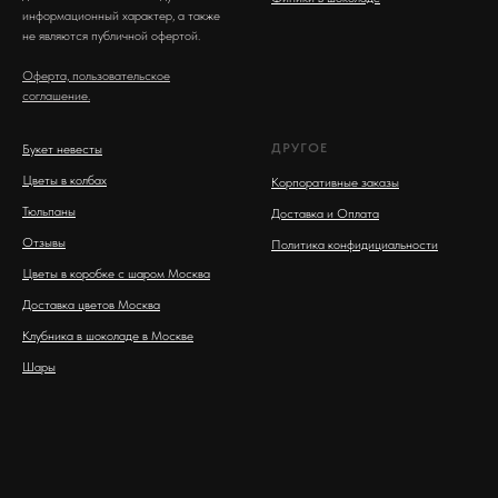
информационный характер, а также
не являются публичной офертой.
Оферта, пользовательское
соглашение.
ДРУГОЕ
Букет невесты
Цветы в колбах
Корпоративные заказы
Тюльпаны
Доставка и Оплата
Отзывы
Политика конфидициальности
Цветы в коробке с шаром Москва
Доставка цветов Москва
Клубника в шоколаде в Москве
Шары