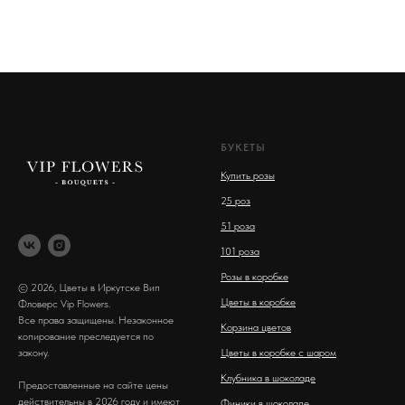
БУКЕТЫ
Купить розы
2
5 роз
51 роза
101 роза
Розы в коробке
© 2026, Цветы в Иркутске Вип
Цветы в коробке
Фловерс Vip Flowers.
Все права защищены. Незаконное
Корзина цветов
копирование преследуется по
закону.
Цветы в коробке с шаром
Клубника в шоколаде
Предоставленные на сайте цены
действительны в 2026 году и имеют
Финики в шоколаде